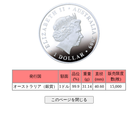
販売限度
品位
重量
直径
発行国
額面
(%)
(g)
(mm)
数(枚)
オーストラリア（銀貨）
1ドル
99.9
31.14
40.60
15,000