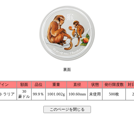
裏面
ザイン
額面
品位
重量
直径
状態
発行限度数
対
30
トラリア
99.9％
1001.002g
100.60mm
未使用
500枚
豪ドル