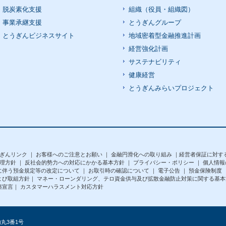
脱炭素化支援
組織（役員・組織図）
事業承継支援
とうぎんグループ
とうぎんビジネスサイト
地域密着型金融推進計画
経営強化計画
サステナビリティ
健康経営
とうぎんみらいプロジェクト
ぎんリンク
｜
お客様へのご注意とお願い
｜
金融円滑化への取り組み
｜
経営者保証に対す
理方針
｜
反社会的勢力への対応にかかる基本方針
｜
プライバシー・ポリシー
｜
個人情報
に伴う預金規定等の改定について
｜
お取引時の確認について
｜
電子公告
｜
預金保険制度
よび取組方針
｜
マネー・ローンダリング、テロ資金供与及び拡散金融防止対策に関する基本
築宣言
｜
カスタマーハラスメント対応方針
市内丸3番1号