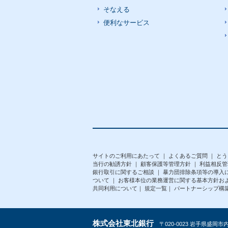
そなえる
便利なサービス
サイトのご利用にあたって
｜
よくあるご質問
｜
とう
当行の勧誘方針
｜
顧客保護等管理方針
｜
利益相反管
銀行取引に関するご相談
｜
暴力団排除条項等の導入
ついて
｜
お客様本位の業務運営に関する基本方針お
共同利用について
｜
規定一覧
｜
パートナーシップ構
株式会社東北銀行
〒020-0023 岩手県盛岡