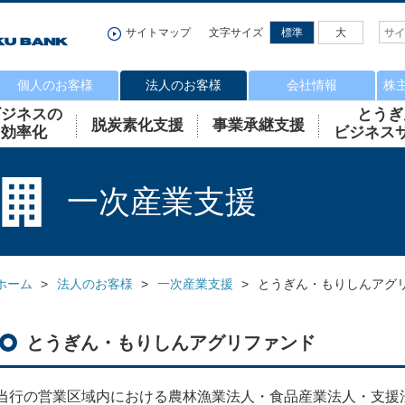
サイトマップ
文字サイズ
標準
大
個人のお客様
法人のお客様
会社情報
株
ビジネスの
とうぎ
脱炭素化支援
事業承継支援
効率化
ビジネス
一次産業支援
ホーム
法人のお客様
一次産業支援
とうぎん・もりしんアグ
とうぎん・もりしんアグリファンド
当行の営業区域内における農林漁業法人・食品産業法人・支援