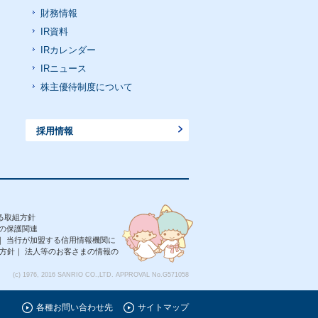
財務情報
IR資料
IRカレンダー
IRニュース
株主優待制度について
採用情報
る取組方針
の保護関連
｜
当行が加盟する信用情報機関に
方針
｜
法人等のお客さまの情報の
(c) 1976, 2016 SANRIO CO.,LTD. APPROVAL No.G571058
各種お問い合わせ先
サイトマップ