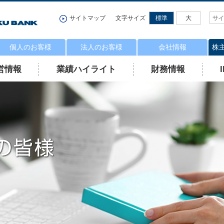
サイトマップ
文字サイズ
標準
大
個人のお客様
法人のお客様
会社情報
株
営情報
業績ハイライト
財務情報