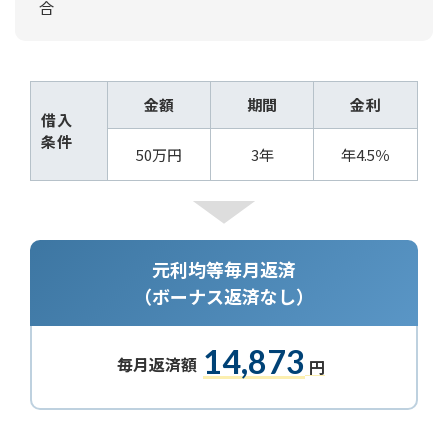
合
金額
期間
金利
借入
条件
50万円
3年
年4.5％
元利均等毎月返済
（ボーナス返済なし）
14,873
毎月返済額
円