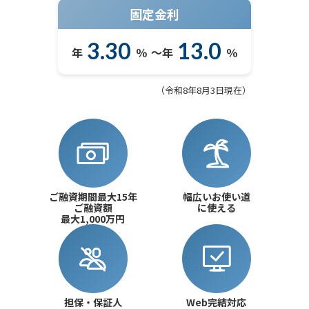
固定金利
採用情報
3.30
13.0
年
％
～
年
％
（
令和8年8月3日
現在）
ご融資期間最大15年
幅広いお使い道
ご融資額
に使える
最大1,000万円
担保・保証人
Web完結対応