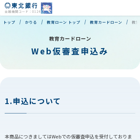
金融機関コード：0124
トップ
かりる
教育ローン トップ
教育カードローン
教育
教育カードローン
Web仮審査申込み
店舗・ATM
よくあるご質問
個人のお客様
1.申込について
法人のお客様
会社情報
本商品につきましてはWebでの仮審査申込を受付しておりま
株主・投資家の皆様