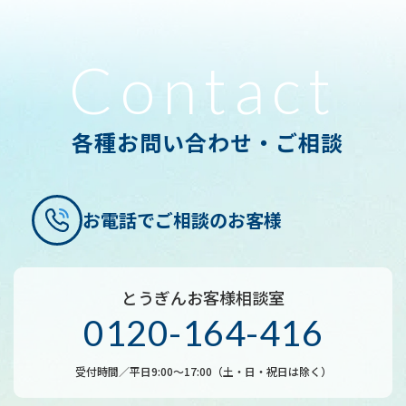
本申込に関する申込日、契約日、資金使途、
融資対象物件情報、資金計画、商品名、契約
Contact
額、支払回数等本申込の内容に関する事項
本申込に関する支払開始後の利用残高、月々
の返済状況
各種お問い合わせ・ご相談
本申込に関する申込および支払途上における
申込者の支払能力を調査するため、申込者が
申告した申込者の資産、負債、収入、支出、
お電話でご相談のお客様
銀行が収集したクレジット利用履歴および過
去の債務の返済状況
「犯罪による収益の移転防止に関する法律」
とうぎんお客様相談室
（以下、「犯罪収益移転防止法」という。）
0120-164-416
に基づいて、申込者の運転免許証、パスポー
ト等によって本人確認を行った際に収集した
受付時間／平日9:00～17:00（土・日・祝日は除く）
情報