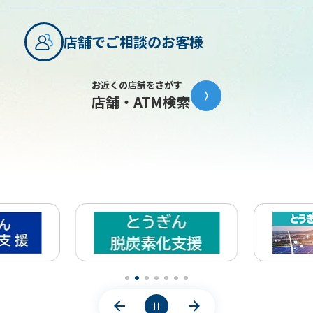
与信判断または与信後の管理において、申込
者が銀行に提出した住民票、登録原票記載事
店舗でご相談のお客様
項証明書、公的所得証明書、源泉徴収票、納
税証明書、確定申告書、決算関係書類、年金
証書等の全ての書面
お近くの店舗をさがす
店舗・ATM検索
銀行が適正な方法で公的機関またはそれに準
ずる機関より取得した書面及び情報
官報や電話帳等一般に公開されている情報
個人情報を利用する業務
預金業務、為替業務、両替業務、融資業務、
外国為替業務およびこれらに付随する業務
投信販売業務、保険販売業務、金融商品仲介
業務、社債業務等、法律により銀行が営むこ
とができる業務およびこれらに付随する業務