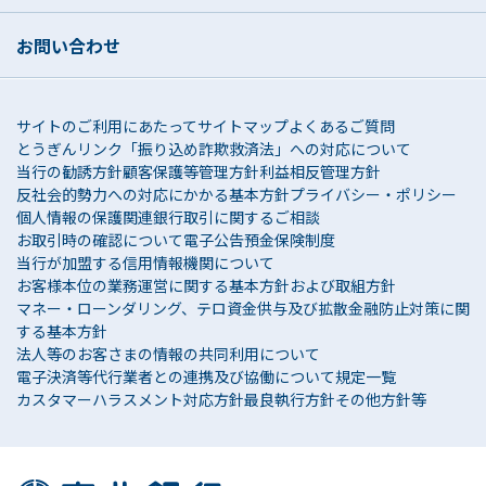
め
お問い合わせ
与信事業に際して個人情報を加盟する個人信
用情報機関に提供する場合等、適切な業務の
遂行に必要な範囲で第三者に提供するため
サイトのご利用にあたって
サイトマップ
よくあるご質問
とうぎんリンク
「振り込め詐欺救済法」への対応について
他の事業者等から個人情報の処理の全部また
当行の勧誘方針
顧客保護等管理方針
利益相反管理方針
は一部について委託された場合等において、
反社会的勢力への対応にかかる基本方針
プライバシー・ポリシー
個人情報の保護関連
銀行取引に関するご相談
委託された当該業務を適切に遂行するため
お取引時の確認について
電子公告
預金保険制度
お客さまとの契約や法律等に基づく権利の行
当行が加盟する信用情報機関について
お客様本位の業務運営に関する基本方針および取組方針
使や義務の履行のため
マネー・ローンダリング、テロ資金供与及び拡散金融防止対策に関
市場調査、ならびにデータ分析やアンケート
する基本方針
法人等のお客さまの情報の共同利用について
の実施等による金融商品やサービスの研究や
電子決済等代行業者との連携及び協働について
規定一覧
開発のため
カスタマーハラスメント対応方針
最良執行方針
その他方針等
ダイレクトメールの発送等、金融商品やサー
ビスに関する各種ご提案のため