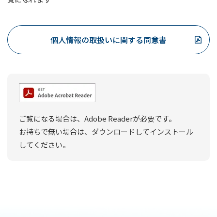
○個人信用情報機関から提供を受けた、申込者の
ご返済能力に関する情報については、申込者の
ご返済能力の調査のみに利用いたします。
個人情報の取扱いに関する同意書
○業務を行う上で知り得た申込者の人種、信条、
門地、本籍地、保健医療に関する情報その他の
特別な非公開情報については、適切な業務運営
その他必要な目的のみに利用いたします。
本申込（仮審査申込、契約等を含む。以下同
ご覧になる場合は、Adobe Readerが必要です。
じ。）の仮審査申込書、借入申込書、契約書
お持ちで無い場合は、ダウンロードしてインストール
等の申込書類および契約書類に記載の属性情
してください。
報（氏名、年齢、性別、生年月日、住所、電
話番号、Eメールアドレス、勤務先、家族構
成、住居状況および申込書以外で申込者が銀
行に届け出た事項。以下、同じ。）
本申込後に届出申込者の属性情報