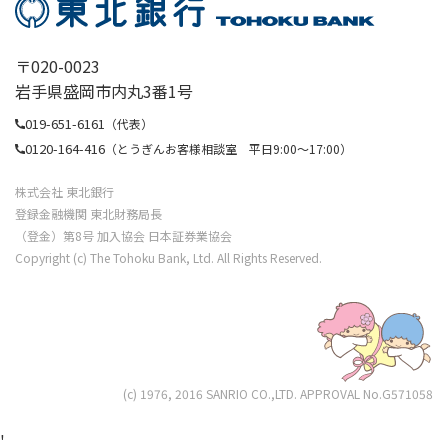
提携会社等の商品やサービスの各種ご提案の
ため
〒020-0023
各種お取引の解約やお取引解約後の事後管理
岩手県盛岡市内丸3番1号
のため
019-651-6161
（代表）
その他、お客さまとのお取引を適切かつ円滑
0120-164-416
（とうぎんお客様相談室 平日9:00〜17:00）
に履行するため
株式会社 東北銀行
登録金融機関 東北財務局長
第2条（個人情報の第三者提供）
（登金）第8号 加入協会 日本証券業協会
Copyright (c) The Tohoku Bank, Ltd. All Rights Reserved.
銀行と申込書の委託を受けて保証人となってい
る、保証会社との相互の情報提供申込者は、申込
書類もしくは契約書類等に記載された内容および
銀行または保証会社との取引において、銀行が知
(c) 1976, 2016 SANRIO CO.,LTD. APPROVAL No.G571058
り得た申込者の個人情報および保証会社が知り得
'
た申込者の個人情報が銀行と保証会社等が資料提