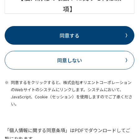
項】
第1条（個人情報の収集・利用）
同意する
申込者（契約者、保証人含む。以下同じ）は、株
同意しない
式会社東北銀行（以下、「銀行」という。）が第1
条第2項記載の業務ならびに第3項記載の利用目的
の達成に必要な範囲で下記（1）〜（9）の情報
同意するをクリックすると、株式会社オリエントコーポレーション
のWebサイトのシステムにリンクします。システムにおいて、
（以下、これらを総称して「個人情報」とい
JavaScript、Cookie（セッション）を使用しますのでご了承くださ
う。）を収集・利用することに同意します。な
い。
お、銀行は特定の個人情報の利用目的が、銀行法
施行規則第13条の6の6及び同条6の7等に基づき限
定されている以下の場合には、当該利用目的以外
「個人情報に関する同意条項」はPDFでダウンロードしてご
で利用いたしません。
覧になれます