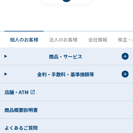
その他銀行が営むことができる業務およびこ
れらに付随する業務（今後の取扱いが認めら
れる業務を含む）
個人情報の利用目的
各種金融商品の口座開設等、金融商品やサー
個人のお客様
法人のお客様
会社情報
株主・
ビスの申込の受付のため
商品・サービス
犯罪収益移転防止法に基づくご本人さまの確
認等や金融商品・サービスをご利用いただく
金利・手数料・基準価額等
資格等の確認のため
預金取引や融資取引等における期日管理等、
店舗・ATM
継続的なお取引における管理のため
本申込を含む融資のお申込や継続的なご利用
商品概要説明書
等に際しての判断のため
適合性の原則等に照らした判断等、金融商品
よくあるご質問
やサービスの提供にかかる妥当性の判断のた