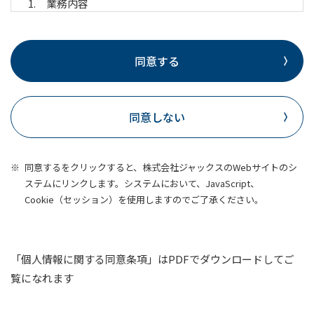
業務内容
預金業務、為替業務、両替業務、融資業務、
外国為替業務およびこれらに付随する業務
同意する
公共債の窓口販売業務、投資信託の窓口販売
業務、保険募集業務、金融商品仲介業務、信
託業務、社債業務等、法律により銀行が営む
同意しない
ことができる業務およびこれらに付随する業
務（今後取扱いが認められる業務を含みま
同意するをクリックすると、株式会社ジャックスのWebサイトのシ
す。）
ステムにリンクします。システムにおいて、JavaScript、
利用目的
Cookie（セッション）を使用しますのでご了承ください。
当行および当行の関連会社や提携会社の金融商品
やサービスに関し、次の利用目的で利用いたしま
す。
「個人情報に関する同意条項」はPDFでダウンロードしてご
各種金融商品の窓口開設等、金融商品やサー
覧になれます
ビスのお申込みの受付のため