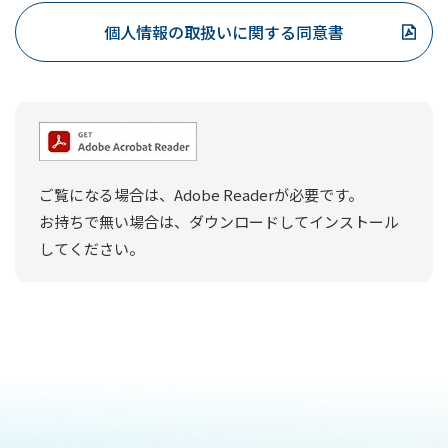
各種金融商品やサービスご提案のため
個人情報の取扱いに関する同意書
犯罪収益移転防止法に基づくご本人さまの確
認や、金融商品やサービスをご利用いただく
資格等の確認のため
預金取引や融資取引等における期日管理等、
継続的なお取引における管理のため
ご覧になる場合は、Adobe Readerが必要です。
融資のお申込みや継続的なご利用等に際して
お持ちで無い場合は、ダウンロードしてインストール
の判断のため
してください。
適合性の原則等に照らした判断等、金融商品
やサービスの提供にかかる妥当性の判断のた
め
与信事業に際して個人情報を加盟する個人信
用情報機関に提供する場合等、適切な業務の
遂行に必要な範囲で第三者に提供するため