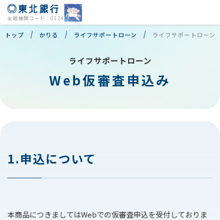
金融機関コード：0124
トップ
かりる
ライフサポートローン
ライフサポートローンW
ライフサポートローン
Web仮審査申込み
店舗・ATM
よくあるご質問
個人のお客様
1.申込について
法人のお客様
会社情報
本商品につきましてはWebでの仮審査申込を受付しておりま
株主・投資家の皆様