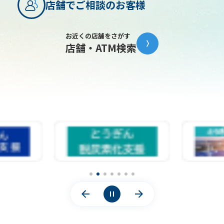
店舗でご相談のお客様
に履行するため
なお、特定の個人情報の利用目的が、法令等に基
お近くの店舗をさがす
づき限定されている場合には、当該利用目的以外
店舗・ATM検索
で利用いたしません。
銀行法施行規則等により、個人信用情報機関から提供
を受けた資金需要者の借入金返済能力に関する情報
は、資金需要者の返済能力の調査以外の目的に利用・
第三者提供いたしません。
銀行法施行規則等により、人種、信条、門地、本籍
等、保健医療または犯罪経歴についての情報等の特別
の非公開情報は、適切な業務運営その他の必要と認め
られる目的以外の目的に利用・第三者提供いたしませ
ん。
第2条（個人情報の収集・利用・