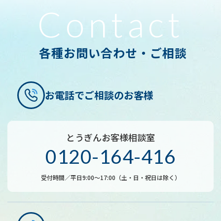
他の業者等から個人情報の処理の全部または
Contact
一部について委託された場合等において、委
託された当該業務を適切に遂行するため
お客さまとの契約や法令等に基づく権利の行
各種お問い合わせ・ご相談
使や業務の履行のため
市場調査ならびにデータ分析やアンケートの
実施等による金融商品やサービスの研究や開
お電話でご相談のお客様
発のため
ダイレクトメールの発送等、金融商品やサー
ビスに関する各種ご提案のため
とうぎんお客様相談室
0120-164-416
お客さまに対し、お取引内容、お預り残高な
どの報告を行うため
受付時間／平日9:00～17:00（土・日・祝日は除く）
各種お取引の解約やお取引解約後の事後管理
のため
その他、お客さまとのお取引を適切かつ円滑