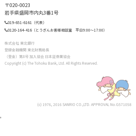
〒020-0023
私（共）は、本契約に係る情報を含む私（共）に
岩手県盛岡市内丸3番1号
関する下記情報（変更後の情報を含む。以下同
019-651-6161
じ。）が当行における保証会社の審査結果の確
（代表）
0120-164-416
（とうぎんお客様相談室 平日9:00〜17:00）
認・保証取引の状況の確認,代位弁済の完了の確認
のほか、本契約および他の与信取引等継続的な取
株式会社 東北銀行
引に関する判断およびそれらの管理、加盟する個
登録金融機関 東北財務局長
人信用情報機関への提供、法令等や契約上の権利
（登金）第8号 加入協会 日本証券業協会
Copyright (c) The Tohoku Bank, Ltd. All Rights Reserved.
の行使や義務の履行、市場調査等研究開発、取引
上必要な各種郵便物の送付、金融商品やサービス
の各種ご提案、その他私（共）との取引が適切か
つ円滑に履行されるために、保証会社より当行に
提供されることを同意します。
(c) 1976, 2016 SANRIO CO.,LTD. APPROVAL No.G571058
氏名、生年月日、住所、連絡先、家族に関する
情報、勤務先に関する情報、資産・負債に関す
'
る情報、借入要領に関する情報等、本契約なら
びに付属書面等提出する書面に記載のすべての