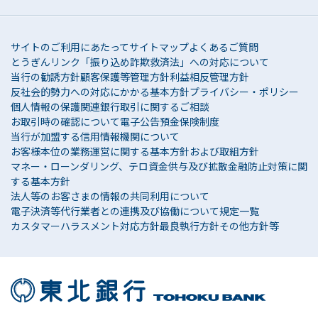
サービスの各種ご提案、その他私（共）との取引
が適切かつ円滑に履行されるために当行より保証
会社に提供されることを同意します。
サイトのご利用にあたって
サイトマップ
よくあるご質問
とうぎんリンク
「振り込め詐欺救済法」への対応について
氏名、生年月日、住所、連絡先、家族に関す
当行の勧誘方針
顧客保護等管理方針
利益相反管理方針
る情報、勤務先に関する情報、資産・負債に
反社会的勢力への対応にかかる基本方針
プライバシー・ポリシー
関する情報、借入要領に関する情報等、本契
個人情報の保護関連
銀行取引に関するご相談
お取引時の確認について
電子公告
預金保険制度
約ならびに付属書面等提出する書面に記載の
当行が加盟する信用情報機関について
すべての情報
お客様本位の業務運営に関する基本方針および取組方針
マネー・ローンダリング、テロ資金供与及び拡散金融防止対策に関
借入残高、借入期間、金利、弁済額、弁済日
する基本方針
等本契約に関する情報
法人等のお客さまの情報の共同利用について
電子決済等代行業者との連携及び協働について
規定一覧
預金残高情報、他の借入金の残高情報・返済
カスタマーハラスメント対応方針
最良執行方針
その他方針等
状況等の取引情報（過去のものを含む）
延滞情報を含む本契約の弁済に関する情報
保証会社に対して代位弁済を請求するにあた
り必要な情報