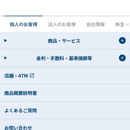
保有・第三者提供）
私（共）は、本契約に係る情報を含む私（共）に
個人のお客様
法人のお客様
会社情報
株主・
関する下記情報（変更後の情報を含む。以下同
じ。）が本契約および他の与信取引等の継続的な
商品・サービス
取引に関する判断および与信後の管理のために当
行が保護措置を講じた上で収集、利用、相当期間
金利・手数料・基準価額等
保有することに同意し、また私（共）の委託を受
けた保証人である信用保証協会・信用保証会社・
店舗・ATM
保険会社等、ローン提携の保険会社・勤務先・提
携会社等、連帯保証人等（以下「保証会社」とい
う。）における本契約の受付、資格確認、保証の
商品概要説明書
審査、保証の決定、保証取引の継続的な管理、加
盟する個人信用情報機関への提供、法令等や契約
よくあるご質問
上の権利の行使や義務の履行、市場調査等研究開
発、取引上必要な各種郵便物の送付、金融商品や
お問い合わせ