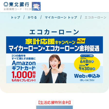
金融機関コード：0124
トップ
かりる
マイカーローン トップ
エコカーローン
エコカーローン
店舗・ATM
よくあるご質問
個人のお客様
法人のお客様
会社情報
【生活応援特別金利】
株主・投資家の皆様