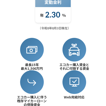
変動金利
2.30
採用情報
年
％
（
令和8年8月3日
現在）
最長15年
エコカー購入資金と
最大1,500万円
それに付随する資金
エコカー購入に伴う
Web完結対応
既存マイカーローン
の借換資金