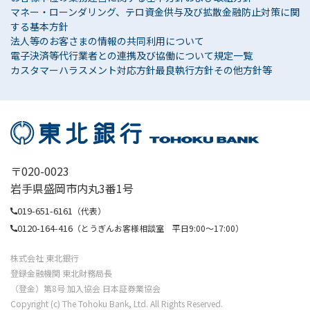
マネー・ローンダリング、テロ資金供与及び拡散金融防止対策に関
する基本方針
法人等のお客さまの情報の共同利用について
電子決済等代行業者との連携及び協働について
規定一覧
カスタマーハラスメント対応方針
最良執行方針
その他方針等
〒020-0023
岩手県盛岡市内丸3番1号
019-651-6161
（代表）
0120-164-416
（とうぎんお客様相談室 平日9:00〜17:00）
株式会社 東北銀行
登録金融機関 東北財務局長
（登金）第8号 加入協会 日本証券業協会
Copyright (c) The Tohoku Bank, Ltd. All Rights Reserved.