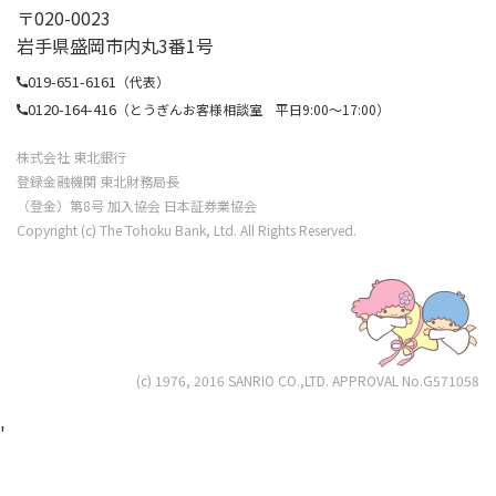
〒020-0023
私（共）は、本契約に係る情報を含む私（共）に
岩手県盛岡市内丸3番1号
関する下記情報（変更後の情報を含む。以下同
019-651-6161
じ。）が当行における保証会社の審査結果の確
（代表）
0120-164-416
（とうぎんお客様相談室 平日9:00〜17:00）
認・保証取引の状況の確認,代位弁済の完了の確認
のほか、本契約および他の与信取引等継続的な取
株式会社 東北銀行
引に関する判断およびそれらの管理、加盟する個
登録金融機関 東北財務局長
人信用情報機関への提供、法令等や契約上の権利
（登金）第8号 加入協会 日本証券業協会
Copyright (c) The Tohoku Bank, Ltd. All Rights Reserved.
の行使や義務の履行、市場調査等研究開発、取引
上必要な各種郵便物の送付、金融商品やサービス
の各種ご提案、その他私（共）との取引が適切か
つ円滑に履行されるために、保証会社より当行に
提供されることを同意します。
(c) 1976, 2016 SANRIO CO.,LTD. APPROVAL No.G571058
氏名、生年月日、住所、連絡先、家族に関する
情報、勤務先に関する情報、資産・負債に関す
'
る情報、借入要領に関する情報等、本契約なら
びに付属書面等提出する書面に記載のすべての