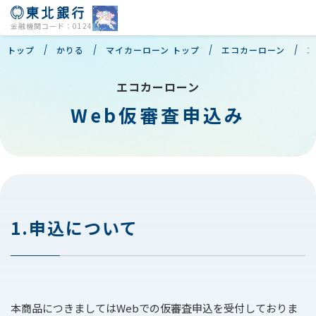
金融機関コード：0124
トップ
かりる
マイカーローン トップ
エコカーローン
エ
エコカーローン
Web仮審査申込み
店舗・ATM
よくあるご質問
個人のお客様
1.申込について
法人のお客様
会社情報
本商品につきましてはWebでの仮審査申込を受付しておりま
株主・投資家の皆様