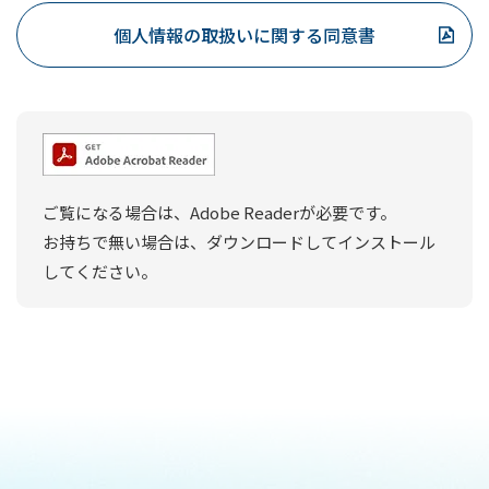
各種金融商品やサービスご提案のため
個人情報の取扱いに関する同意書
犯罪収益移転防止法に基づくご本人さまの確
認や、金融商品やサービスをご利用いただく
資格等の確認のため
預金取引や融資取引等における期日管理等、
継続的なお取引における管理のため
ご覧になる場合は、Adobe Readerが必要です。
融資のお申込みや継続的なご利用等に際して
お持ちで無い場合は、ダウンロードしてインストール
の判断のため
してください。
適合性の原則等に照らした判断等、金融商品
やサービスの提供にかかる妥当性の判断のた
め
与信事業に際して個人情報を加盟する個人信
用情報機関に提供する場合等、適切な業務の
遂行に必要な範囲で第三者に提供するため