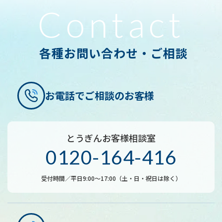
他の業者等から個人情報の処理の全部または
Contact
一部について委託された場合等において、委
託された当該業務を適切に遂行するため
お客さまとの契約や法令等に基づく権利の行
各種お問い合わせ・ご相談
使や業務の履行のため
市場調査ならびにデータ分析やアンケートの
実施等による金融商品やサービスの研究や開
お電話でご相談のお客様
発のため
ダイレクトメールの発送等、金融商品やサー
ビスに関する各種ご提案のため
とうぎんお客様相談室
0120-164-416
お客さまに対し、お取引内容、お預り残高な
どの報告を行うため
受付時間／平日9:00～17:00（土・日・祝日は除く）
各種お取引の解約やお取引解約後の事後管理
のため
その他、お客さまとのお取引を適切かつ円滑