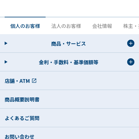
保有・第三者提供）
私（共）は、本契約に係る情報を含む私（共）に
個人のお客様
法人のお客様
会社情報
株主・
関する下記情報（変更後の情報を含む。以下同
じ。）が本契約および他の与信取引等の継続的な
商品・サービス
取引に関する判断および与信後の管理のために当
行が保護措置を講じた上で収集、利用、相当期間
金利・手数料・基準価額等
保有することに同意し、また私（共）の委託を受
けた保証人である信用保証協会・信用保証会社・
店舗・ATM
保険会社等、ローン提携の保険会社・勤務先・提
携会社等、連帯保証人等（以下「保証会社」とい
う。）における本契約の受付、資格確認、保証の
商品概要説明書
審査、保証の決定、保証取引の継続的な管理、加
盟する個人信用情報機関への提供、法令等や契約
よくあるご質問
上の権利の行使や義務の履行、市場調査等研究開
発、取引上必要な各種郵便物の送付、金融商品や
お問い合わせ