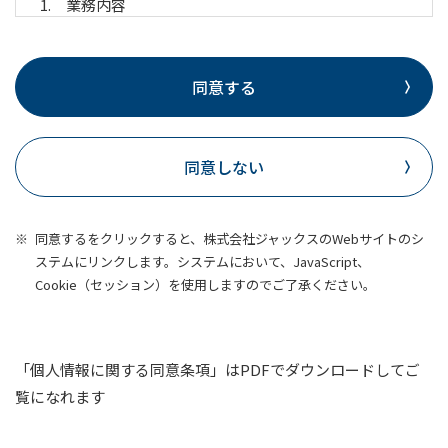
業務内容
預金業務、為替業務、両替業務、融資業務、
外国為替業務およびこれらに付随する業務
同意する
公共債の窓口販売業務、投資信託の窓口販売
業務、保険募集業務、金融商品仲介業務、信
託業務、社債業務等、法律により銀行が営む
同意しない
ことができる業務およびこれらに付随する業
務（今後取扱いが認められる業務を含みま
同意するをクリックすると、株式会社ジャックスのWebサイトのシ
す。）
ステムにリンクします。システムにおいて、JavaScript、
利用目的
Cookie（セッション）を使用しますのでご了承ください。
当行および当行の関連会社や提携会社の金融商品
やサービスに関し、次の利用目的で利用いたしま
す。
「個人情報に関する同意条項」はPDFでダウンロードしてご
各種金融商品の窓口開設等、金融商品やサー
覧になれます
ビスのお申込みの受付のため