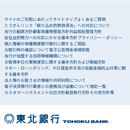
サービスの各種ご提案、その他私（共）との取引
が適切かつ円滑に履行されるために当行より保証
会社に提供されることを同意します。
サイトのご利用にあたって
サイトマップ
よくあるご質問
とうぎんリンク
「振り込め詐欺救済法」への対応について
氏名、生年月日、住所、連絡先、家族に関す
当行の勧誘方針
顧客保護等管理方針
利益相反管理方針
る情報、勤務先に関する情報、資産・負債に
反社会的勢力への対応にかかる基本方針
プライバシー・ポリシー
関する情報、借入要領に関する情報等、本契
個人情報の保護関連
銀行取引に関するご相談
お取引時の確認について
電子公告
預金保険制度
約ならびに付属書面等提出する書面に記載の
当行が加盟する信用情報機関について
すべての情報
お客様本位の業務運営に関する基本方針および取組方針
マネー・ローンダリング、テロ資金供与及び拡散金融防止対策に関
借入残高、借入期間、金利、弁済額、弁済日
する基本方針
等本契約に関する情報
法人等のお客さまの情報の共同利用について
電子決済等代行業者との連携及び協働について
規定一覧
預金残高情報、他の借入金の残高情報・返済
カスタマーハラスメント対応方針
最良執行方針
その他方針等
状況等の取引情報（過去のものを含む）
延滞情報を含む本契約の弁済に関する情報
保証会社に対して代位弁済を請求するにあた
り必要な情報