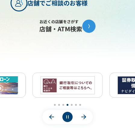
店舗でご相談のお客様
に履行するため
なお、特定の個人情報の利用目的が、法令等に基
お近くの店舗をさがす
づき限定されている場合には、当該利用目的以外
店舗・ATM検索
で利用いたしません。
銀行法施行規則等により、個人信用情報機関から提供
を受けた資金需要者の借入金返済能力に関する情報
は、資金需要者の返済能力の調査以外の目的に利用・
第三者提供いたしません。
銀行法施行規則等により、人種、信条、門地、本籍
等、保健医療または犯罪経歴についての情報等の特別
の非公開情報は、適切な業務運営その他の必要と認め
られる目的以外の目的に利用・第三者提供いたしませ
ん。
第2条（個人情報の収集・利用・