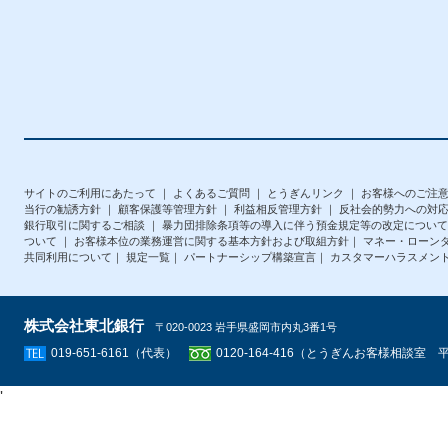
サイトのご利用にあたって
｜
よくあるご質問
｜
とうぎんリンク
｜
お客様へのご注
当行の勧誘方針
｜
顧客保護等管理方針
｜
利益相反管理方針
｜
反社会的勢力への対
銀行取引に関するご相談
｜
暴力団排除条項等の導入に伴う預金規定等の改定について
ついて
｜
お客様本位の業務運営に関する基本方針および取組方針
｜
マネー・ローン
共同利用について
｜
規定一覧
｜
パートナーシップ構築宣言
｜
カスタマーハラスメン
株式会社東北銀行
〒020-0023 岩手県盛岡市内丸3番1号
019-651-6161（代表）
0120-164-416（とうぎんお客様相談室 平日
'