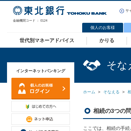
サ
金融機関コード ： 0124
個人のお客様
世代別マネーアドバイス
かりる
そな
インターネットバンキング
ホーム
そなえる
相続の3つの
ここでは、相続の手続