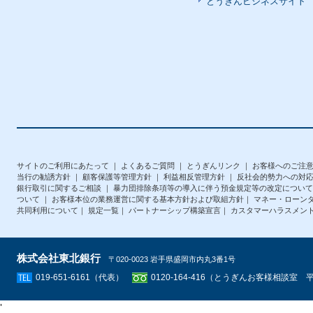
とうぎんビジネスサイト
サイトのご利用にあたって
｜
よくあるご質問
｜
とうぎんリンク
｜
お客様へのご注
当行の勧誘方針
｜
顧客保護等管理方針
｜
利益相反管理方針
｜
反社会的勢力への対
銀行取引に関するご相談
｜
暴力団排除条項等の導入に伴う預金規定等の改定について
ついて
｜
お客様本位の業務運営に関する基本方針および取組方針
｜
マネー・ローン
共同利用について
｜
規定一覧
｜
パートナーシップ構築宣言
｜
カスタマーハラスメン
株式会社東北銀行
〒020-0023 岩手県盛岡市内丸3番1号
019-651-6161（代表）
0120-164-416（とうぎんお客様相談室 平日
'